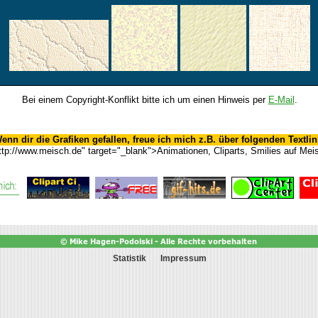
Bei einem Copyright-Konflikt bitte ich um einen Hinweis per
E-Mail
.
enn dir die Grafiken gefallen, freue ich mich z.B. über folgenden Textlin
ttp://www.meisch.de" target="_blank">Animationen, Cliparts, Smilies auf Mei
Statistik
Impressum