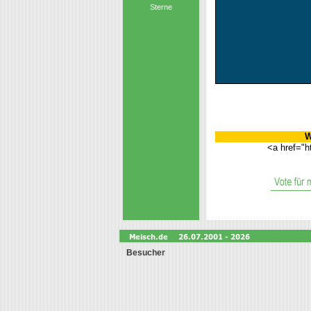
Sterne
W
<a href="h
Besucher