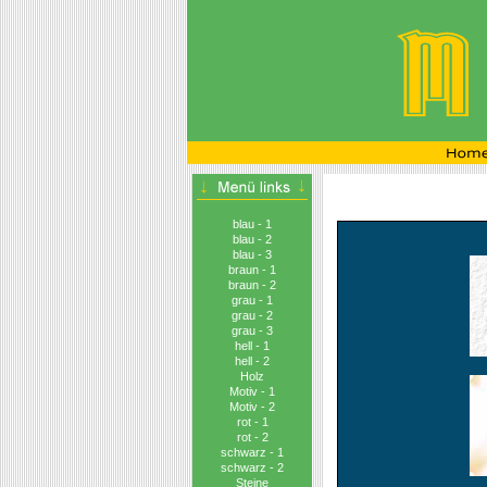
blau - 1
blau - 2
blau - 3
braun - 1
braun - 2
grau - 1
grau - 2
grau - 3
hell - 1
hell - 2
Holz
Motiv - 1
Motiv - 2
rot - 1
rot - 2
schwarz - 1
schwarz - 2
Steine