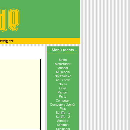
Mond
Motorräder
Münder
Muscheln
Notizblöcke
neu / new
Noten
Obst
Panzer
Party
Computer
Computerzubehör
Pins
Schiffe - 1
Schiffe - 2
Schilder
Schirme
Schlüssel