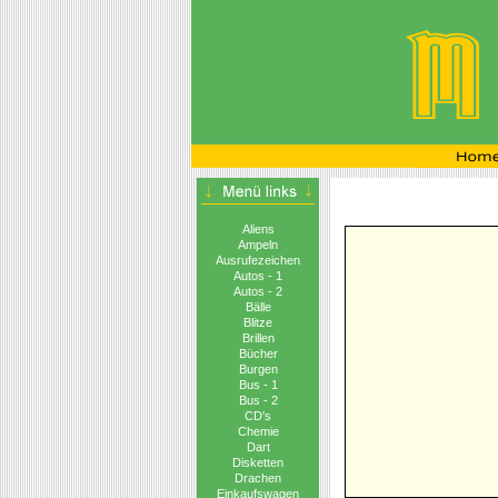
Aliens
Ampeln
Ausrufezeichen
Autos - 1
Autos - 2
Bälle
Blitze
Brillen
Bücher
Burgen
Bus - 1
Bus - 2
CD′s
Chemie
Dart
Disketten
Drachen
Einkaufswagen