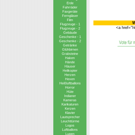
Erde
Fahrräder
Faxgeräte
Ferngläser
Film
W
Flugzeuge - 1
<a href="h
Flugzeuge - 2
Gebäude
Geschenke - 1
Geschenke - 2
Getränke
Glühbirnen
Grabsteine
Haken
Hände
Häuser
Helikopter
Herzen
Hexen
Heißluftballons
Horror
Hüte
Indianer
Kameras
Karikaturen
Kerzen
Klavier
Lautsprecher
Leuchttürme
Logos
Luftballons
Lupen