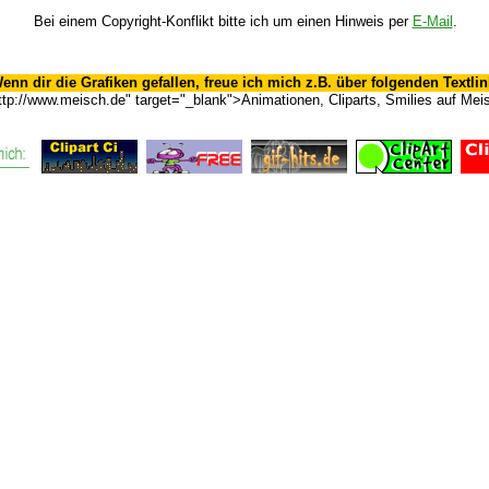
Bei einem Copyright-Konflikt bitte ich um einen Hinweis per
E-Mail
.
enn dir die Grafiken gefallen, freue ich mich z.B. über folgenden Textlin
ttp://www.meisch.de" target="_blank">Animationen, Cliparts, Smilies auf Mei