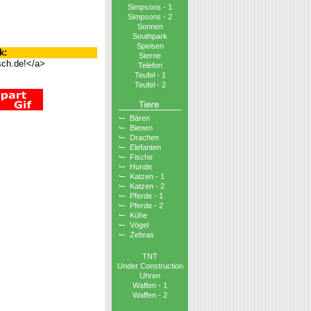
Simpsons - 1
Simpsons - 2
Sonnen
Southpark
Speisen
k:
Sterne
sch.de!</a>
Telefon
Teufel - 1
Teufel - 2
Bären
Bienen
Drachen
Elefanten
Fische
Hunde
Katzen - 1
Katzen - 2
Pferde - 1
Pferde - 2
Kühe
Vögel
Zebras
TNT
Under Construction
Uhren
Waffen - 1
Waffen - 2