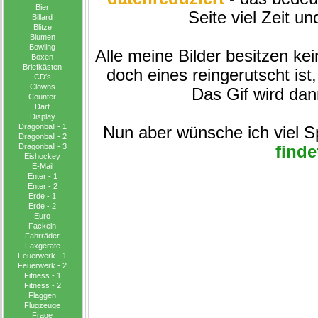
Bier
Seite viel Zeit un
Billard
Blitze
Blumen
Bowling
Alle meine Bilder besitzen ke
Boxen
Briefkästen
doch eines reingerutscht ist
CD′s
Clowns
Das Gif wird da
Counter
Dart
Display
Dragonball - 1
Nun aber wünsche ich viel 
Dragonball - 2
finde
Dragonball - 3
Eishockey
E-Mail
Enter - 1
Enter - 2
Erde - 1
Erde - 2
Euro
Fackeln
Fahrräder
Faxgeräte
Feuerwerk - 1
Feuerwerk - 2
Fitness - 1
Fitness - 2
Flaggen
Flugzeuge
Frage