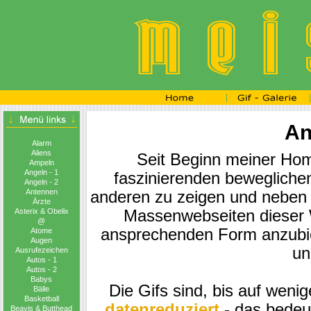
An
Alarm
Aliens
Seit Beginn meiner Ho
Ampeln
Angeln - 1
faszinierenden beweglichen
Angeln - 2
anderen zu zeigen und neben a
Antennen
Ärzte
Massenwebseiten dieser We
Asterix & Obelix
@
ansprechenden Form anzubiet
Atome
Augen
un
Ausrufezeichen
Autos - 1
Autos - 2
Babys
Die Gifs sind, bis auf wen
Bälle
Basketball
datenreduziert
- das bedeu
Beavis & Butthead