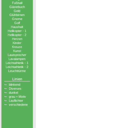
Fußball
Gästebuch
Geld
Glühbirnen
Gnome
Golf
Haushalt
Helikopter - 1
Helikopter - 2
Herzen
Kinder
Kreuze
Kunst
Lautsprecher
Lavalampen
Leichtathletik - 1
Leichtathletik - 2
Leuchttürme
blinkend
Diverses
dunkel
grau + Motiv
Lauflichter
verschiedene